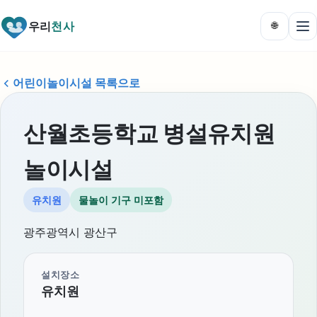
우리
천사
🌐
어린이놀이시설 목록으로
산월초등학교 병설유치원
놀이시설
유치원
물놀이 기구 미포함
광주광역시 광산구
설치장소
유치원