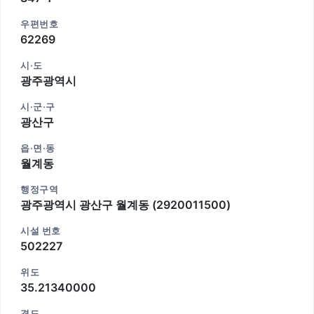
우편번호
62269
시·도
광주광역시
시·군·구
광산구
읍·면·동
월계동
행정구역
광주광역시 광산구 월계동 (2920011500)
시설 번호
502227
위도
35.21340000
경도