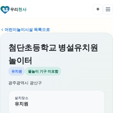
우리
천사
🌐
어린이놀이시설 목록으로
첨단초등학교 병설유치원
놀이터
유치원
물놀이 기구 미포함
광주광역시 광산구
설치장소
유치원