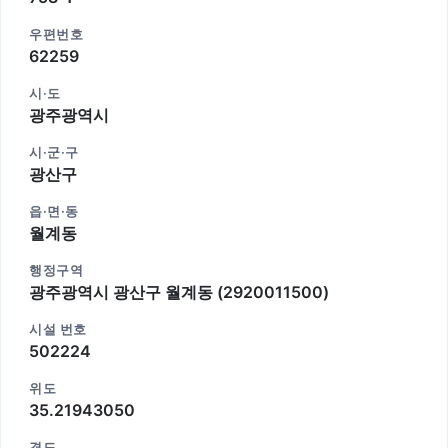
우편번호
62259
시·도
광주광역시
시·군·구
광산구
읍·면·동
월계동
행정구역
광주광역시 광산구 월계동 (2920011500)
시설 번호
502224
위도
35.21943050
경도