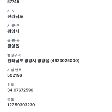
57745
시·도
전라남도
시·군·구
광양시
읍·면·동
광양읍
행정구역
전라남도 광양시 광양읍 (4623025000)
시설 번호
502196
위도
34.97672590
경도
127.59393230