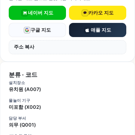
네이버 지도
카카오 지도
구글 지도
애플 지도
주소 복사
분류 · 코드
설치장소
유치원 (A007)
물놀이 기구
미포함 (X002)
담당 부서
의무 (Q001)