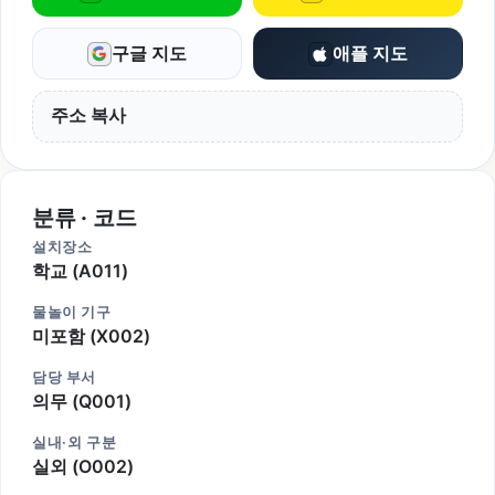
구글 지도
애플 지도
주소 복사
분류 · 코드
설치장소
학교 (A011)
물놀이 기구
미포함 (X002)
담당 부서
의무 (Q001)
실내·외 구분
실외 (O002)