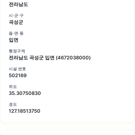
전라남도
시·군·구
곡성군
읍·면·동
입면
행정구역
전라남도 곡성군 입면 (4672038000)
시설 번호
502169
위도
35.30750830
경도
127.18513750