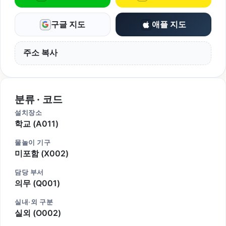
구글 지도
애플 지도
주소 복사
분류 · 코드
설치장소
학교 (A011)
물놀이 기구
미포함 (X002)
담당 부서
의무 (Q001)
실내·외 구분
실외 (O002)