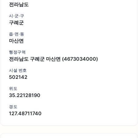
전라남도
시·군·구
구례군
읍·면·동
마산면
행정구역
전라남도 구례군 마산면 (4673034000)
시설 번호
502142
위도
35.22128190
경도
127.48711740