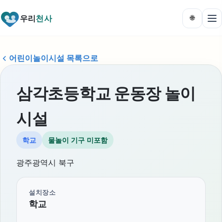
우리
천사
🌐
어린이놀이시설 목록으로
삼각초등학교 운동장 놀이
시설
학교
물놀이 기구 미포함
광주광역시 북구
설치장소
학교