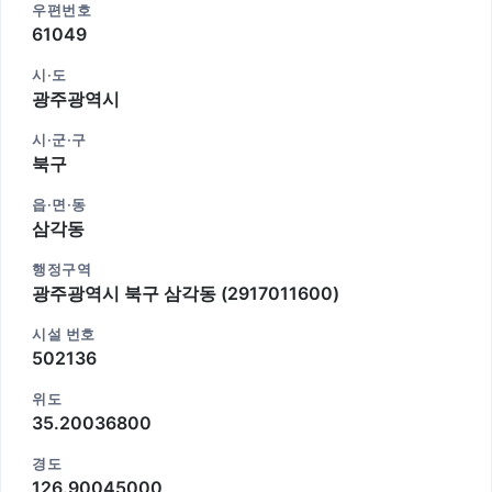
우편번호
61049
시·도
광주광역시
시·군·구
북구
읍·면·동
삼각동
행정구역
광주광역시 북구 삼각동 (2917011600)
시설 번호
502136
위도
35.20036800
경도
126.90045000