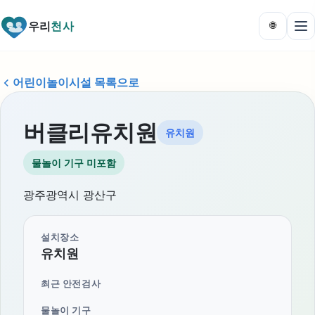
우리
천사
🌐
어린이놀이시설 목록으로
버클리유치원
유치원
물놀이 기구 미포함
광주광역시 광산구
설치장소
유치원
최근 안전검사
물놀이 기구