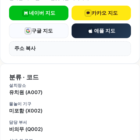
네이버 지도
카카오 지도
구글 지도
애플 지도
주소 복사
분류 · 코드
설치장소
유치원 (A007)
물놀이 기구
미포함 (X002)
담당 부서
비의무 (Q002)