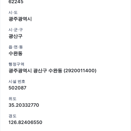
62245
시·도
광주광역시
시·군·구
광산구
읍·면·동
수완동
행정구역
광주광역시 광산구 수완동 (2920011400)
시설 번호
502087
위도
35.20332770
경도
126.82406550