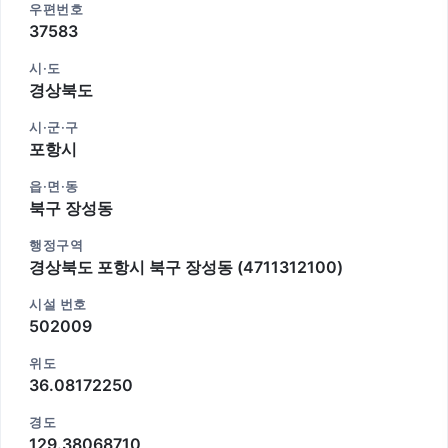
우편번호
37583
시·도
경상북도
시·군·구
포항시
읍·면·동
북구 장성동
행정구역
경상북도 포항시 북구 장성동 (4711312100)
시설 번호
502009
위도
36.08172250
경도
129.38068710