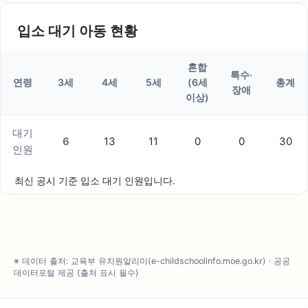
입소 대기 아동 현황
혼합
특수·
연령
3세
4세
5세
(6세
총계
장애
이상)
대기
6
13
11
0
0
30
인원
최신 공시 기준 입소 대기 인원입니다.
※ 데이터 출처: 교육부 유치원알리미(e-childschoolinfo.moe.go.kr) · 공공
데이터포털 제공 (출처 표시 필수)