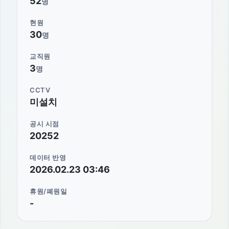
52
명
현원
30
명
교직원
3
명
CCTV
미설치
공시 시점
20252
데이터 반영
2026.02.23 03:46
휴원/폐원일
-