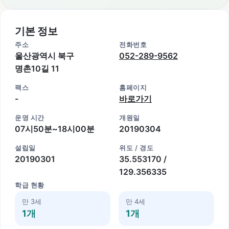
기본 정보
주소
전화번호
울산광역시 북구
052-289-9562
명촌10길 11
팩스
홈페이지
-
바로가기
운영 시간
개원일
07시50분~18시00분
20190304
설립일
위도 / 경도
20190301
35.553170 /
129.356335
학급 현황
만 3세
만 4세
1개
1개