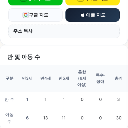
구글 지도
애플 지도
주소 복사
반 및 아동 수
혼합
특수·
구분
만3세
만4세
만5세
(6세
총계
장애
이상)
반 수
1
1
1
0
0
3
아동
6
13
11
0
0
30
수