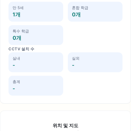
만 5세
혼합 학급
1개
0개
특수 학급
0개
CCTV 설치 수
실내
실외
-
-
총계
-
위치 및 지도