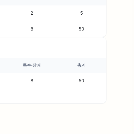
2
5
8
50
특수·장애
총계
8
50