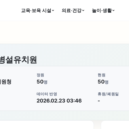
교육·보육 시설
의료·건강
놀이·생활
병설유치원
정원
현원
지원청
50
50
명
명
데이터 반영
휴원/폐원일
2026.02.23 03:46
-