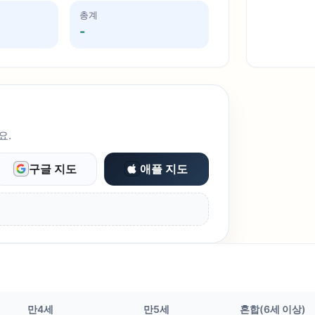
총계
-
요.
구글 지도
애플 지도
만4세
만5세
혼합(6세 이상)