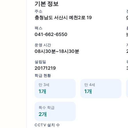
기본 정보
주소
충청남도 서산시 예천2로 19
팩스
041-662-6550
운영 시간
08시30분~18시30분
설립일
20171219
학급 현황
만 3세
만 4세
1개
1개
특수 학급
2개
CCTV 설치 수