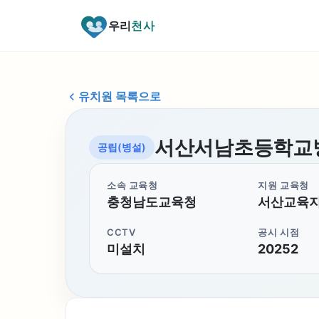
우리
천사
유치원 목록으로
서산서남초등학교
공립(병설)
소속 교육청
지원 교육청
충청남도교육청
서산교육
CCTV
공시 시점
미설치
20252