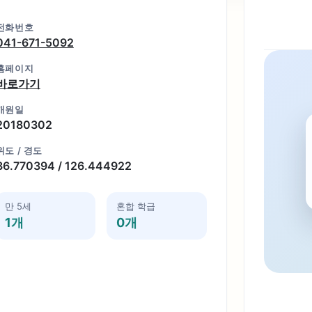
전화번호
041-671-5092
홈페이지
바로가기
개원일
20180302
위도 / 경도
36.770394 / 126.444922
만 5세
혼합 학급
1개
0개