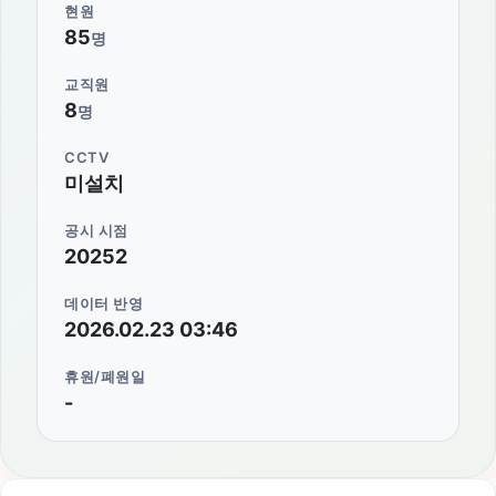
현원
85
명
교직원
8
명
CCTV
미설치
공시 시점
20252
데이터 반영
2026.02.23 03:46
휴원/폐원일
-