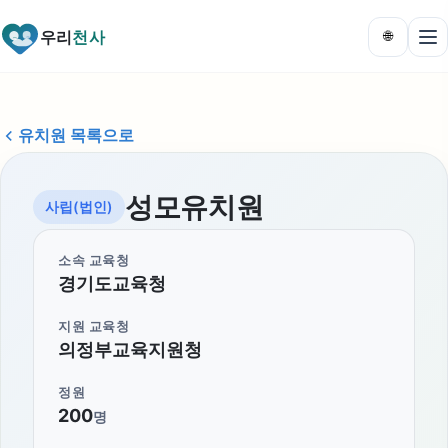
우리
천사
🌐
유치원 목록으로
성모유치원
사립(법인)
소속 교육청
경기도교육청
지원 교육청
의정부교육지원청
정원
200
명