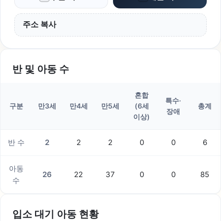
주소 복사
반 및 아동 수
혼합
특수·
구분
만3세
만4세
만5세
(6세
총계
장애
이상)
반 수
2
2
2
0
0
6
아동
26
22
37
0
0
85
수
입소 대기 아동 현황