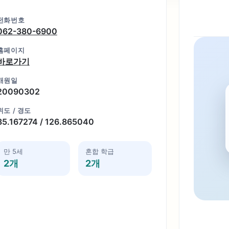
전화번호
062-380-6900
홈페이지
바로가기
개원일
20090302
위도 / 경도
35.167274 / 126.865040
만 5세
혼합 학급
2개
2개