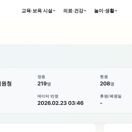
교육·보육 시설
의료·건강
놀이·생활
정원
현원
지원청
219
208
명
명
데이터 반영
휴원/폐원일
2026.02.23 03:46
-