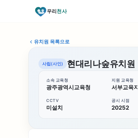
우리
천사
유치원 목록으로
현대리나숲유치원
사립(사인)
소속 교육청
지원 교육청
광주광역시교육청
서부교육
CCTV
공시 시점
미설치
20252