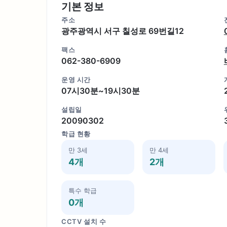
기본 정보
주소
광주광역시 서구 칠성로 69번길12
팩스
062-380-6909
운영 시간
07시30분~19시30분
설립일
20090302
학급 현황
만 3세
만 4세
4개
2개
특수 학급
0개
CCTV 설치 수