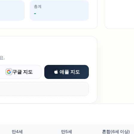
총계
-
요.
구글 지도
애플 지도
만4세
만5세
혼합(6세 이상)