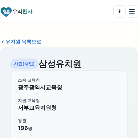
우리
천사
🌐
유치원 목록으로
삼성유치원
사립(사인)
소속 교육청
광주광역시교육청
지원 교육청
서부교육지원청
정원
196
명