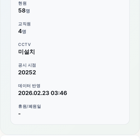
현원
58
명
교직원
4
명
CCTV
미설치
공시 시점
20252
데이터 반영
2026.02.23 03:46
휴원/폐원일
-