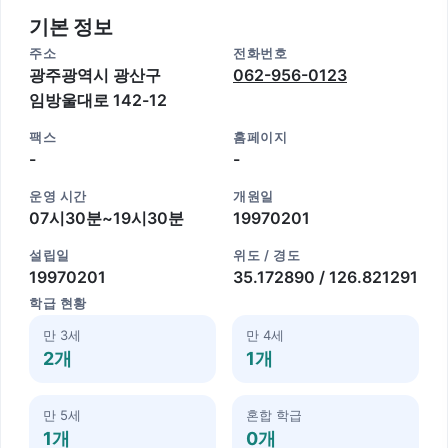
기본 정보
주소
전화번호
광주광역시 광산구
062-956-0123
임방울대로 142-12
팩스
홈페이지
-
-
운영 시간
개원일
07시30분~19시30분
19970201
설립일
위도 / 경도
19970201
35.172890 / 126.821291
학급 현황
만 3세
만 4세
2개
1개
만 5세
혼합 학급
1개
0개