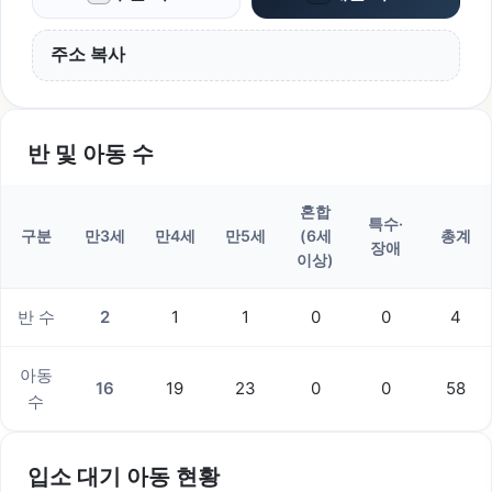
주소 복사
반 및 아동 수
혼합
특수·
구분
만3세
만4세
만5세
(6세
총계
장애
이상)
반 수
2
1
1
0
0
4
아동
16
19
23
0
0
58
수
입소 대기 아동 현황