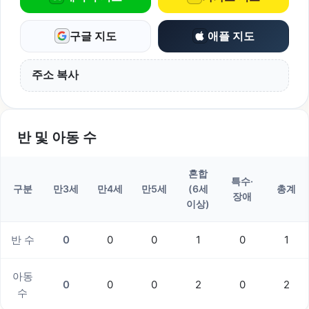
구글 지도
애플 지도
주소 복사
반 및 아동 수
혼합
특수·
구분
만3세
만4세
만5세
(6세
총계
장애
이상)
반 수
0
0
0
1
0
1
아동
0
0
0
2
0
2
수