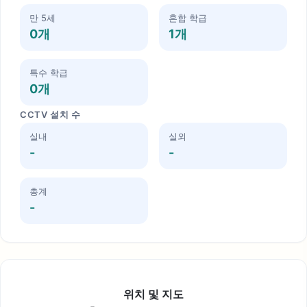
만 5세
혼합 학급
0개
1개
특수 학급
0개
CCTV 설치 수
실내
실외
-
-
총계
-
위치 및 지도