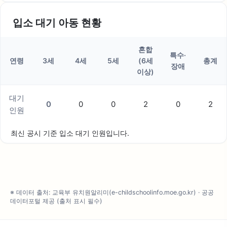
입소 대기 아동 현황
혼합
특수·
연령
3세
4세
5세
(6세
총계
장애
이상)
대기
0
0
0
2
0
2
인원
최신 공시 기준 입소 대기 인원입니다.
※ 데이터 출처: 교육부 유치원알리미(e-childschoolinfo.moe.go.kr) · 공공
데이터포털 제공 (출처 표시 필수)