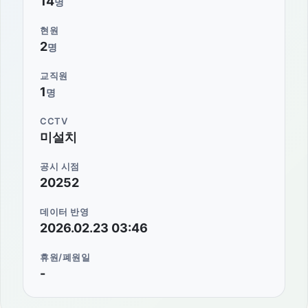
14
명
현원
2
명
교직원
1
명
CCTV
미설치
공시 시점
20252
데이터 반영
2026.02.23 03:46
휴원/폐원일
-