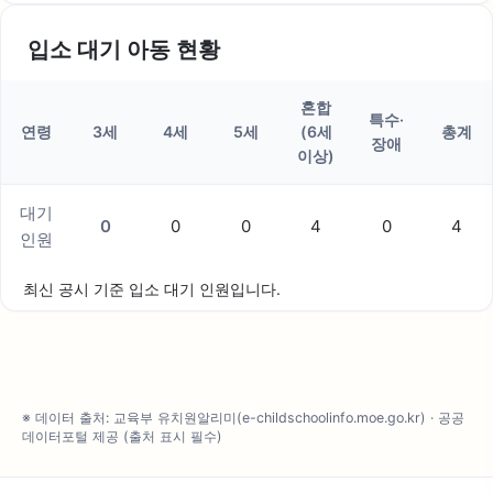
입소 대기 아동 현황
혼합
특수·
연령
3세
4세
5세
(6세
총계
장애
이상)
대기
0
0
0
4
0
4
인원
최신 공시 기준 입소 대기 인원입니다.
※ 데이터 출처: 교육부 유치원알리미(e-childschoolinfo.moe.go.kr) · 공공
데이터포털 제공 (출처 표시 필수)