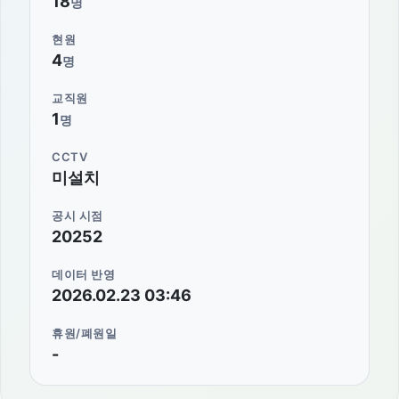
18
명
현원
4
명
교직원
1
명
CCTV
미설치
공시 시점
20252
데이터 반영
2026.02.23 03:46
휴원/폐원일
-