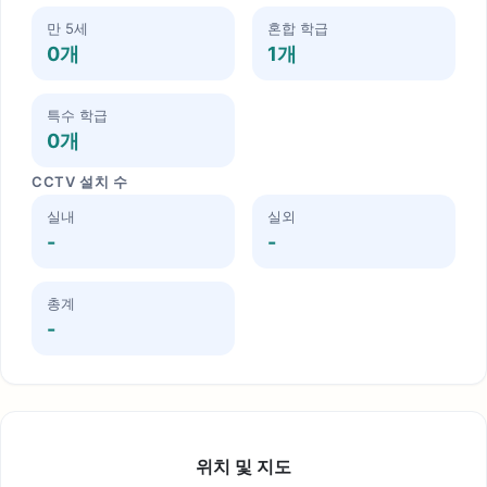
만 5세
혼합 학급
0개
1개
특수 학급
0개
CCTV 설치 수
실내
실외
-
-
총계
-
위치 및 지도