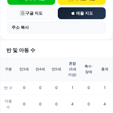
구글 지도
애플 지도
주소 복사
반 및 아동 수
혼합
특수·
구분
만3세
만4세
만5세
(6세
총계
장애
이상)
반 수
0
0
0
1
0
1
아동
0
0
0
4
0
4
수