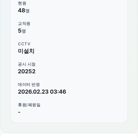
현원
48
명
교직원
5
명
CCTV
미설치
공시 시점
20252
데이터 반영
2026.02.23 03:46
휴원/폐원일
-