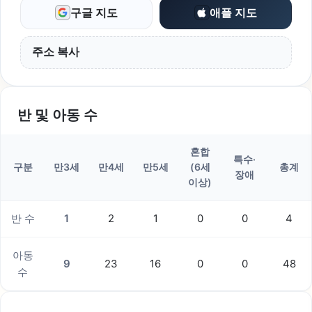
구글 지도
애플 지도
주소 복사
반 및 아동 수
혼합
특수·
구분
만3세
만4세
만5세
(6세
총계
장애
이상)
반 수
1
2
1
0
0
4
아동
9
23
16
0
0
48
수