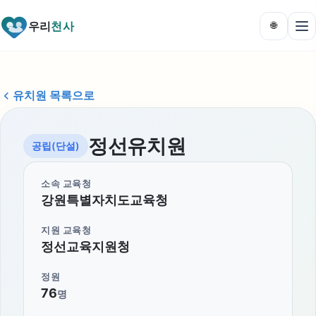
우리
천사
🌐
유치원 목록으로
정선유치원
공립(단설)
소속 교육청
강원특별자치도교육청
지원 교육청
정선교육지원청
정원
76
명