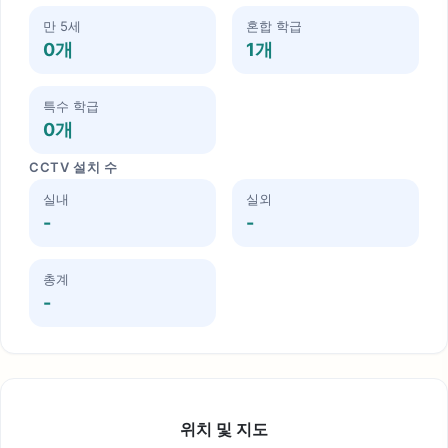
만 5세
혼합 학급
0개
1개
특수 학급
0개
CCTV 설치 수
실내
실외
-
-
총계
-
위치 및 지도