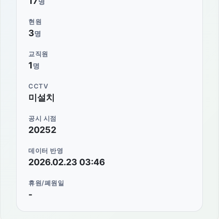
17
명
현원
3
명
교직원
1
명
CCTV
미설치
공시 시점
20252
데이터 반영
2026.02.23 03:46
휴원/폐원일
-