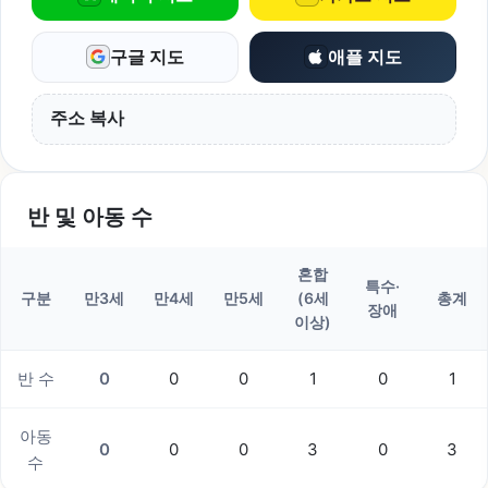
구글 지도
애플 지도
주소 복사
반 및 아동 수
혼합
특수·
구분
만3세
만4세
만5세
(6세
총계
장애
이상)
반 수
0
0
0
1
0
1
아동
0
0
0
3
0
3
수