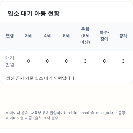
입소 대기 아동 현황
혼합
특수·
연령
3세
4세
5세
(6세
총계
장애
이상)
대기
0
0
0
3
0
3
인원
최신 공시 기준 입소 대기 인원입니다.
※ 데이터 출처: 교육부 유치원알리미(e-childschoolinfo.moe.go.kr) · 공공
데이터포털 제공 (출처 표시 필수)