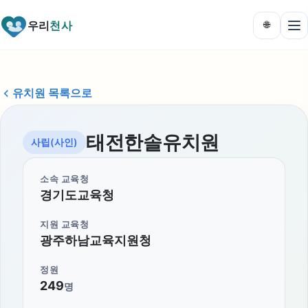
우리
천사
🌐
유치원 목록으로
태전한솔유치원
사립(사인)
소속 교육청
경기도교육청
지원 교육청
광주하남교육지원청
정원
249
명