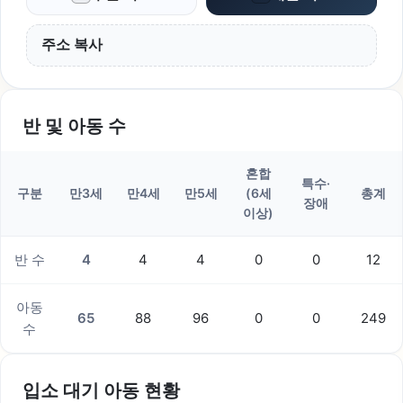
주소 복사
반 및 아동 수
혼합
특수·
구분
만3세
만4세
만5세
(6세
총계
장애
이상)
반 수
4
4
4
0
0
12
아동
65
88
96
0
0
249
수
입소 대기 아동 현황