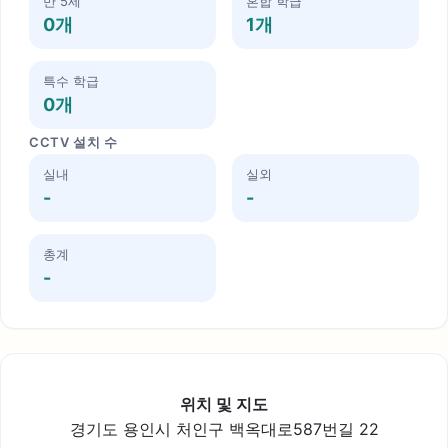
만 5세
혼합 학급
0개
1개
특수 학급
0개
CCTV 설치 수
실내
실외
-
-
총계
-
위치 및 지도
경기도 용인시 처인구 백옥대로587번길 22