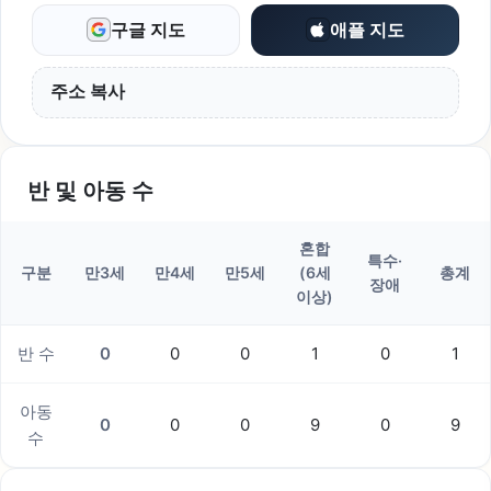
구글 지도
애플 지도
주소 복사
반 및 아동 수
혼합
특수·
구분
만3세
만4세
만5세
(6세
총계
장애
이상)
반 수
0
0
0
1
0
1
아동
0
0
0
9
0
9
수