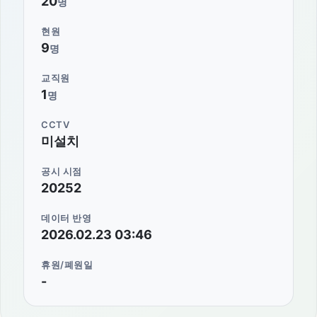
20
명
현원
9
명
교직원
1
명
CCTV
미설치
공시 시점
20252
데이터 반영
2026.02.23 03:46
휴원/폐원일
-