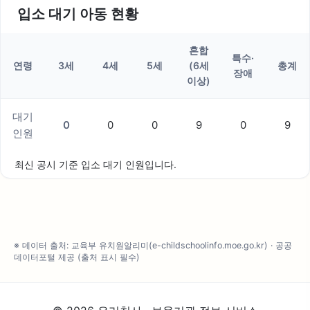
입소 대기 아동 현황
혼합
특수·
연령
3세
4세
5세
(6세
총계
장애
이상)
대기
0
0
0
9
0
9
인원
최신 공시 기준 입소 대기 인원입니다.
※ 데이터 출처: 교육부 유치원알리미(e-childschoolinfo.moe.go.kr) · 공공
데이터포털 제공 (출처 표시 필수)