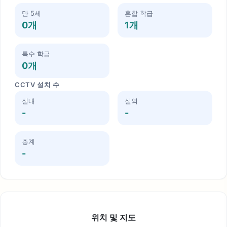
만 5세
혼합 학급
0개
1개
특수 학급
0개
CCTV 설치 수
실내
실외
-
-
총계
-
위치 및 지도