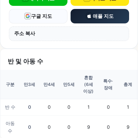
구글 지도
애플 지도
주소 복사
반 및 아동 수
혼합
특수·
구분
만3세
만4세
만5세
(6세
총계
장애
이상)
반 수
0
0
0
1
0
1
아동
0
0
0
9
0
9
수