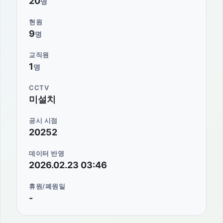
20
명
현원
9
명
교직원
1
명
CCTV
미설치
공시 시점
20252
데이터 반영
2026.02.23 03:46
휴원/폐원일
-