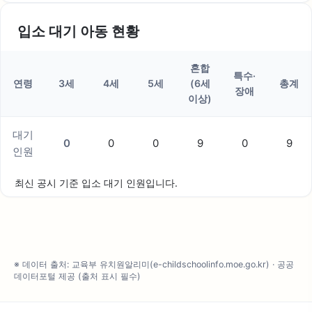
입소 대기 아동 현황
혼합
특수·
연령
3세
4세
5세
(6세
총계
장애
이상)
대기
0
0
0
9
0
9
인원
최신 공시 기준 입소 대기 인원입니다.
※ 데이터 출처: 교육부 유치원알리미(e-childschoolinfo.moe.go.kr) · 공공
데이터포털 제공 (출처 표시 필수)