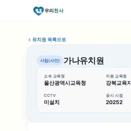
우리
천사
유치원 목록으로
가나유치원
사립(사인)
소속 교육청
지원 교육청
울산광역시교육청
강북교육
CCTV
공시 시점
미설치
20252