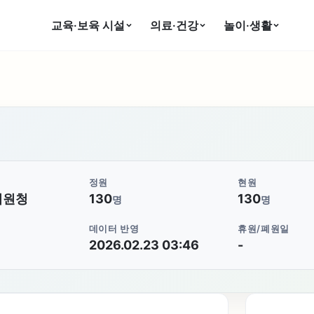
교육·보육 시설
의료·건강
놀이·생활
정원
현원
지원청
130
130
명
명
데이터 반영
휴원/폐원일
2026.02.23 03:46
-