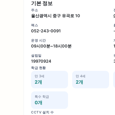
기본 정보
주소
울산광역시 중구 유곡로 10
팩스
052-243-0091
운영 시간
09시00분~18시00분
설립일
19970924
학급 현황
만 3세
만 4세
2개
2개
특수 학급
0개
CCTV 설치 수