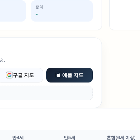
총계
-
요.
구글 지도
애플 지도
만4세
만5세
혼합(6세 이상)