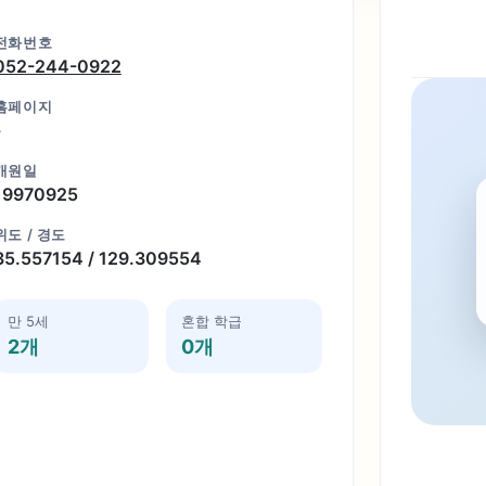
전화번호
052-244-0922
홈페이지
-
개원일
19970925
위도 / 경도
35.557154 / 129.309554
만 5세
혼합 학급
2개
0개