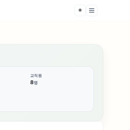
🌐
교직원
8
명