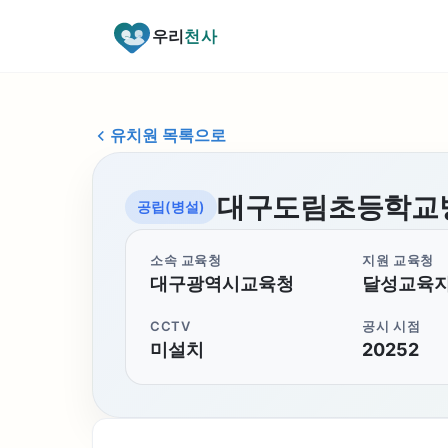
우리
천사
유치원 목록으로
대구도림초등학교
공립(병설)
소속 교육청
지원 교육청
대구광역시교육청
달성교육
CCTV
공시 시점
미설치
20252