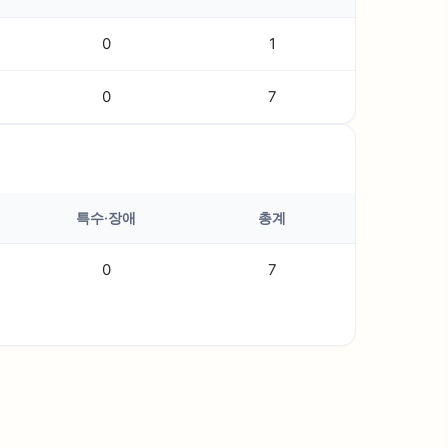
0
1
0
7
특수·장애
총계
0
7