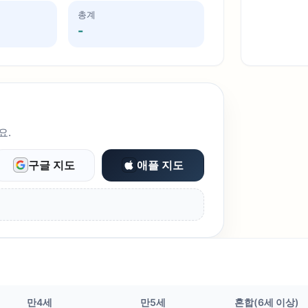
총계
-
요.
구글 지도
애플 지도
만4세
만5세
혼합(6세 이상)