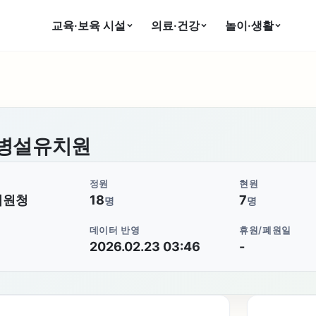
교육·보육 시설
의료·건강
놀이·생활
병설유치원
정원
현원
지원청
18
7
명
명
데이터 반영
휴원/폐원일
2026.02.23 03:46
-