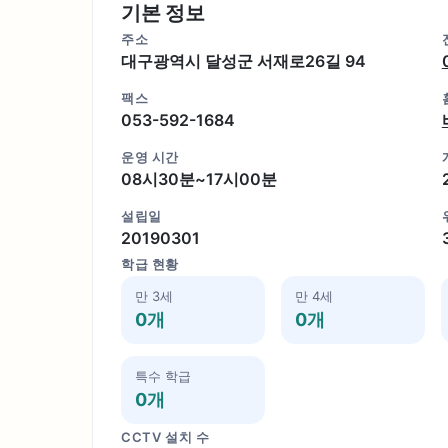
기본 정보
주소
대구광역시 달성군 서재로26길 94
팩스
053-592-1684
운영 시간
08시30분~17시00분
설립일
20190301
학급 현황
만 3세
만 4세
0개
0개
특수 학급
0개
CCTV 설치 수