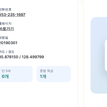
전화번호
053-235-1697
홈페이지
바로가기
개원일
20190301
위도 / 경도
35.878150 / 128.499799
만 5세
혼합 학급
0개
1개