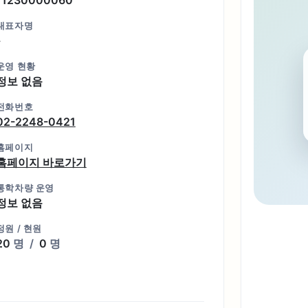
대표자명
-
운영 현황
정보 없음
전화번호
02-2248-0421
홈페이지
홈페이지 바로가기
통학차량 운영
정보 없음
정원 / 현원
20
명
/
0
명