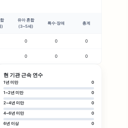
혼합
유아 혼합
특수·장애
총계
세)
(3~5세)
0
0
0
0
0
0
현 기관 근속 연수
1년 미만
0
1~2년 미만
0
2~4년 미만
0
4~6년 미만
0
6년 이상
0