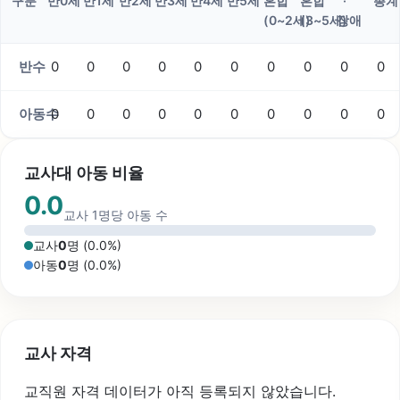
구분
만0세
만1세
만2세
만3세
만4세
만5세
혼합
혼합
·
총계
(0~2세)
(3~5세)
장애
반수
0
0
0
0
0
0
0
0
0
0
아동수
0
0
0
0
0
0
0
0
0
0
교사대 아동 비율
0.0
교사 1명당 아동 수
교사
0
명 (
0.0
%)
아동
0
명 (
0.0
%)
교사 자격
교직원 자격 데이터가 아직 등록되지 않았습니다.