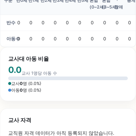
구분
만0세
만1세
만2세
만3세
만4세
만5세
혼합
혼합
·
총계
(0~2세)
(3~5세)
장애
반수
0
0
0
0
0
0
0
0
0
0
아동수
0
0
0
0
0
0
0
0
0
0
교사대 아동 비율
0.0
교사 1명당 아동 수
교사
0
명 (
0.0
%)
아동
0
명 (
0.0
%)
교사 자격
교직원 자격 데이터가 아직 등록되지 않았습니다.