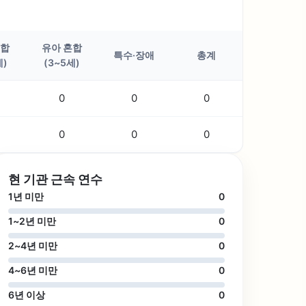
혼합
유아 혼합
특수·장애
총계
세)
(3~5세)
0
0
0
0
0
0
현 기관 근속 연수
1년 미만
0
1~2년 미만
0
2~4년 미만
0
4~6년 미만
0
6년 이상
0