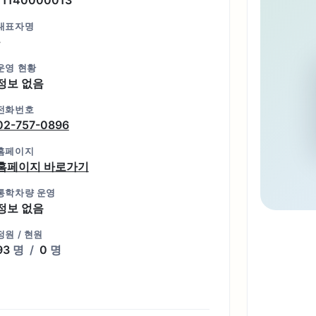
대표자명
-
운영 현황
정보 없음
전화번호
02-757-0896
홈페이지
홈페이지 바로가기
통학차량 운영
정보 없음
정원 / 현원
93
명
/
0
명